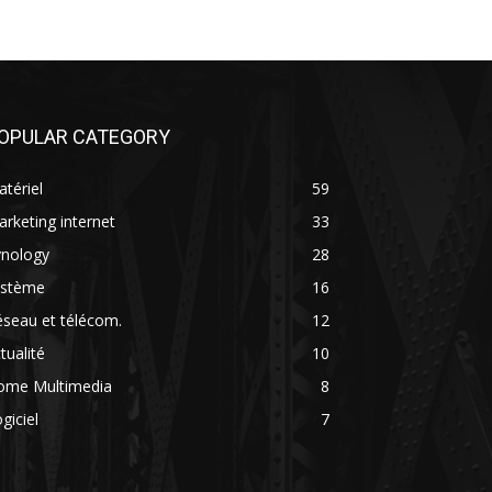
OPULAR CATEGORY
tériel
59
rketing internet
33
ynology
28
ystème
16
seau et télécom.
12
tualité
10
ome Multimedia
8
giciel
7