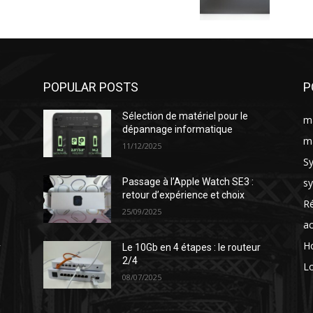
POPULAR POSTS
P
Sélection de matériel pour le
ma
dépannage informatique
ma
11/12/2025
S
s
Passage à l’Apple Watch SE3 :
retour d’expérience et choix
Ré
25/09/2025
ac
H
r
Le 10Gb en 4 étapes : le routeur
2/4
Lo
08/07/2025