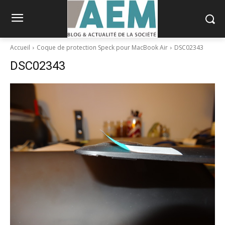
Accueil
Coque de protection Speck pour MacBook Air
DSC02343
DSC02343