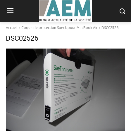
Accueil
Coque de protection Speck pour MacBook Air
DSC02526
DSC02526