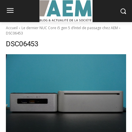
Accueil
Le dernier NUC Core i5 gen 5 d’Intel de passage chez AEM
DSC06453
DSC06453