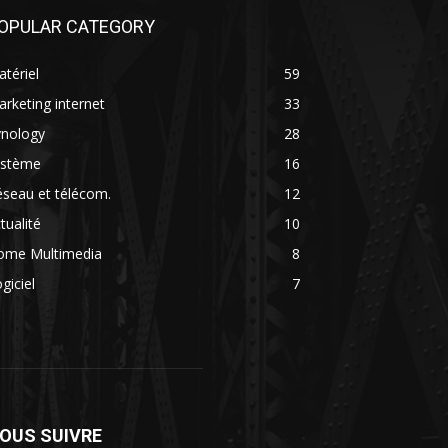
OPULAR CATEGORY
tériel
59
rketing internet
33
ynology
28
ystème
16
seau et télécom.
12
tualité
10
ome Multimedia
8
giciel
7
OUS SUIVRE