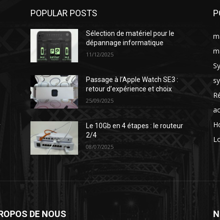
POPULAR POSTS
P
Sélection de matériel pour le
ma
dépannage informatique
ma
11/12/2025
S
s
Passage à l’Apple Watch SE3 :
retour d’expérience et choix
Ré
25/09/2025
ac
H
r
Le 10Gb en 4 étapes : le routeur
2/4
Lo
08/07/2025
PROPOS DE NOUS
N