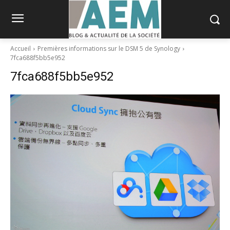
Accueil
Premières informations sur le DSM 5 de Synology
7fca688f5bb5e952
7fca688f5bb5e952