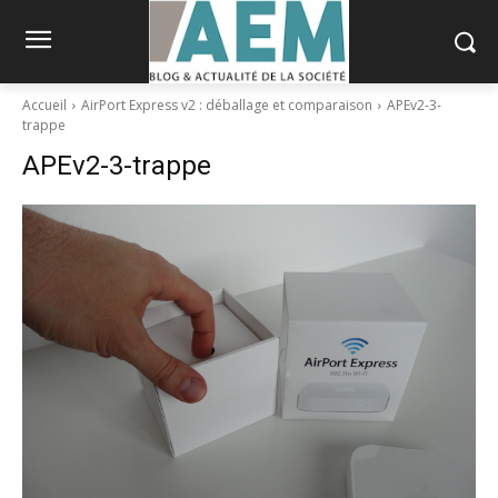
Accueil
AirPort Express v2 : déballage et comparaison
APEv2-3-
trappe
APEv2-3-trappe