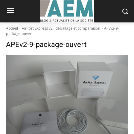
Accueil
AirPort Express v2 : déballage et comparaison
APEv2-9-
package-ouvert
APEv2-9-package-ouvert