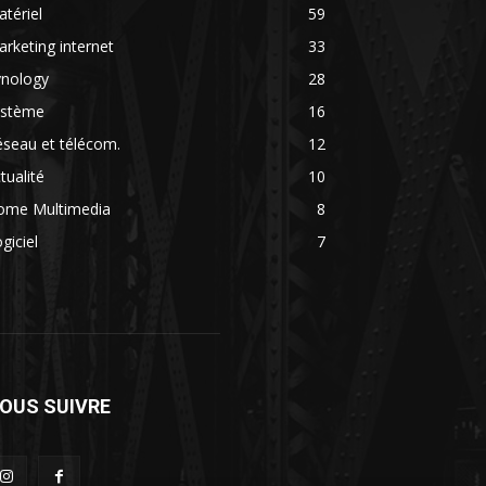
tériel
59
rketing internet
33
ynology
28
ystème
16
seau et télécom.
12
tualité
10
ome Multimedia
8
giciel
7
OUS SUIVRE