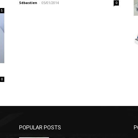
Sébastien
-
05/01/2014
0
5
0
POPULAR POSTS
P