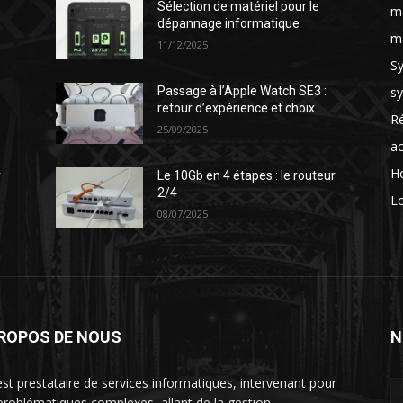
Sélection de matériel pour le
ma
dépannage informatique
ma
11/12/2025
S
s
Passage à l’Apple Watch SE3 :
retour d’expérience et choix
Ré
25/09/2025
ac
H
r
Le 10Gb en 4 étapes : le routeur
2/4
Lo
08/07/2025
PROPOS DE NOUS
N
st prestataire de services informatiques, intervenant pour
problématiques complexes, allant de la gestion