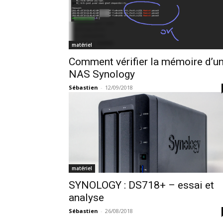
matériel
Comment vérifier la mémoire d’u
NAS Synology
Sébastien
-
12/09/2018
matériel
SYNOLOGY : DS718+ – essai et
analyse
Sébastien
-
26/08/2018