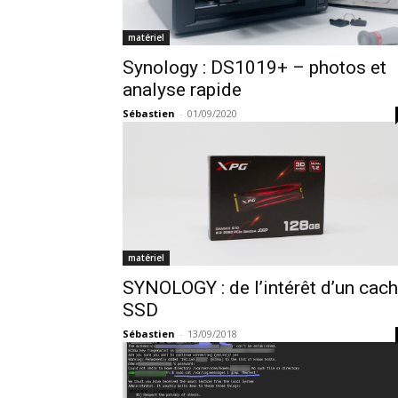
matériel
Synology : DS1019+ – photos et
analyse rapide
Sébastien
-
01/09/2020
matériel
SYNOLOGY : de l’intérêt d’un cac
SSD
Sébastien
-
13/09/2018