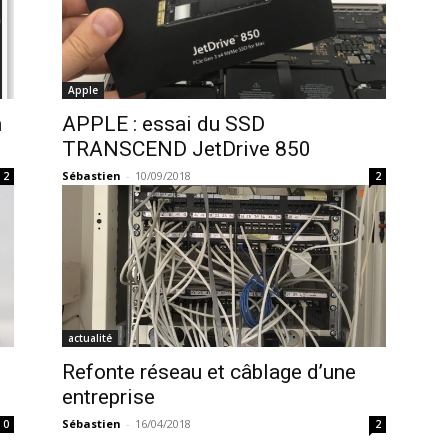
Apple
n
APPLE : essai du SSD
TRANSCEND JetDrive 850
Sébastien
-
10/09/2018
2
2
actualité
Refonte réseau et câblage d’une
entreprise
Sébastien
-
16/04/2018
0
2