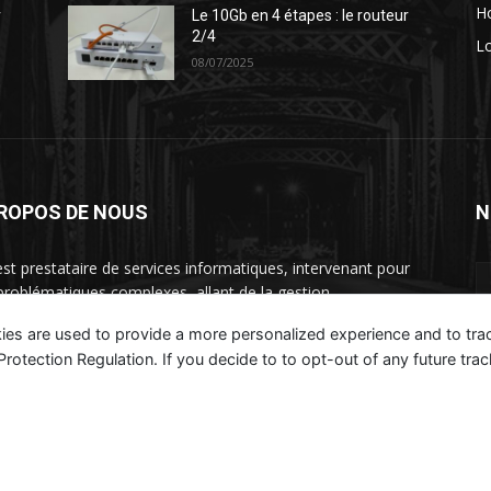
H
r
Le 10Gb en 4 étapes : le routeur
2/4
Lo
08/07/2025
PROPOS DE NOUS
N
st prestataire de services informatiques, intervenant pour
problématiques complexes, allant de la gestion
rastructure à la rationalisation des couts et refonte des
ies are used to provide a more personalized experience and to tr
nisations.
tection Regulation. If you decide to to opt-out of any future track