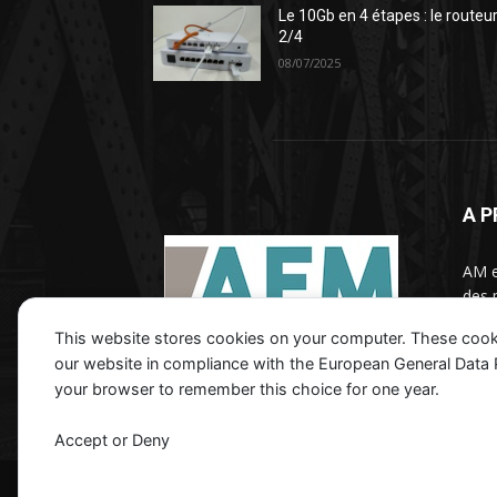
Le 10Gb en 4 étapes : le routeu
2/4
08/07/2025
A 
AM e
des 
d'inf
This website stores cookies on your computer. These cook
orga
our website in compliance with the European General Data Pro
your browser to remember this choice for one year.
Contactez nous :
contact@aexm.fr
Accept or Deny
© Newspaper WordPress Theme by TagDiv