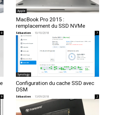
Apple
MacBook Pro 2015 :
remplacement du SSD NVMe
Sébastien
-
10/10/2018
0
7
Synology
he
Configuration du cache SSD avec
DSM
Sébastien
-
13/09/2018
9
2