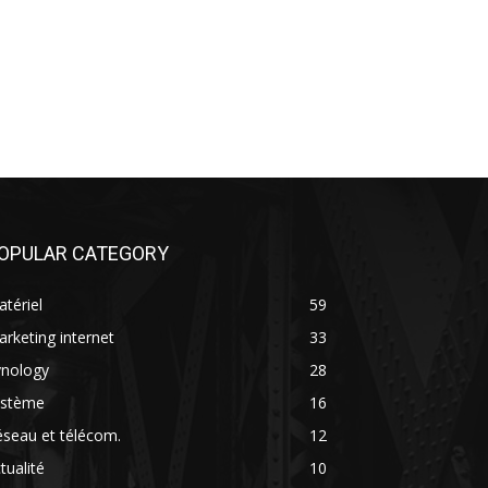
OPULAR CATEGORY
tériel
59
rketing internet
33
ynology
28
ystème
16
seau et télécom.
12
tualité
10