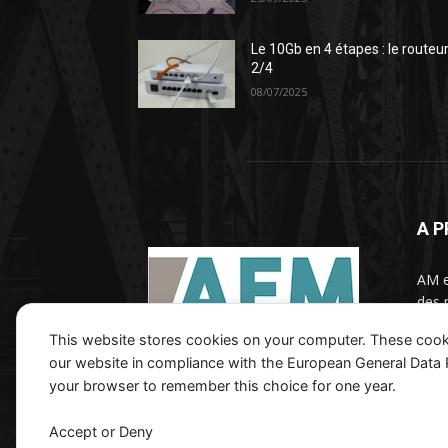
Le 10Gb en 4 étapes : le routeu
2/4
08/07/2025
A 
AM e
des 
d'inf
This website stores cookies on your computer. These cook
orga
our website in compliance with the European General Data Pro
your browser to remember this choice for one year.
Contactez nous :
contact@aexm.fr
Accept or Deny