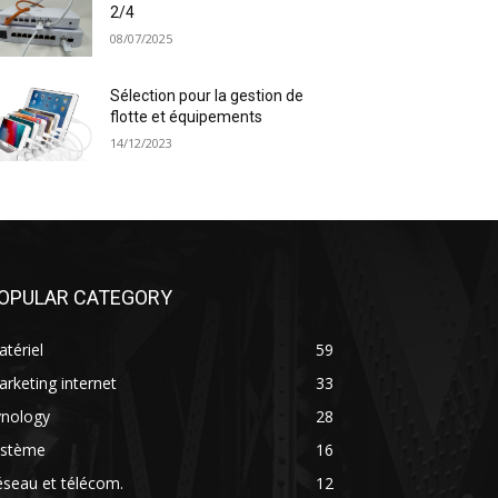
2/4
08/07/2025
Sélection pour la gestion de
flotte et équipements
14/12/2023
OPULAR CATEGORY
tériel
59
rketing internet
33
ynology
28
ystème
16
seau et télécom.
12