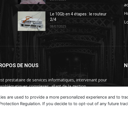
ac
H
r
Le 10Gb en 4 étapes : le routeur
2/4
Lo
08/07/2025
PROPOS DE NOUS
N
st prestataire de services informatiques, intervenant pour
problématiques complexes, allant de la gestion
rastructure à la rationalisation des couts et refonte des
ies are used to provide a more personalized experience and to tr
nisations.
tection Regulation. If you decide to to opt-out of any future track