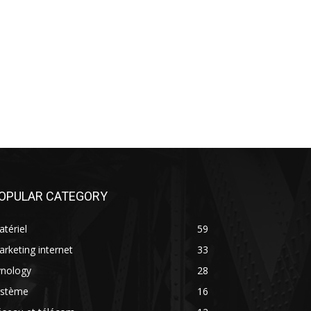
OPULAR CATEGORY
tériel
59
rketing internet
33
ynology
28
ystème
16