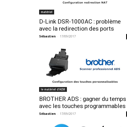
matériel
D-Link DSR-1000AC : problème
avec la redirection des ports
Sébastien
-
17/09/2017
le matériel d'AEM
BROTHER ADS : gagner du temps
avec les touches programmables
Sébastien
-
17/09/2017