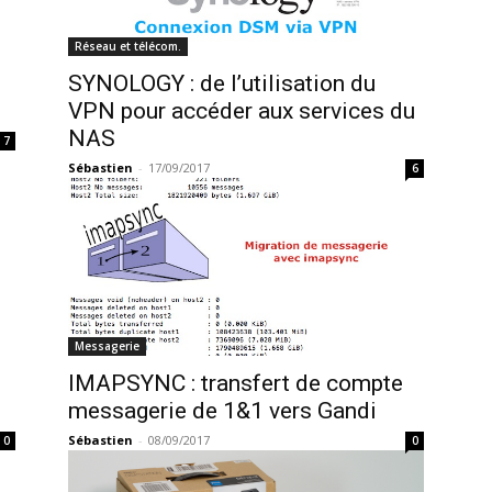
Réseau et télécom.
SYNOLOGY : de l’utilisation du
VPN pour accéder aux services du
NAS
7
Sébastien
-
17/09/2017
6
Messagerie
IMAPSYNC : transfert de compte
messagerie de 1&1 vers Gandi
Sébastien
-
08/09/2017
0
0