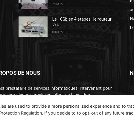
Ré
25/09/2025
ac
H
r
Le 10Gb en 4 étapes : le routeur
2/4
Lo
08/07/2025
PROPOS DE NOUS
N
st prestataire de services informatiques, intervenant pour
problématiques complexes, allant de la gestion
rastructure à la rationalisation des couts et refonte des
ies are used to provide a more personalized experience and to tr
nisations.
tection Regulation. If you decide to to opt-out of any future track