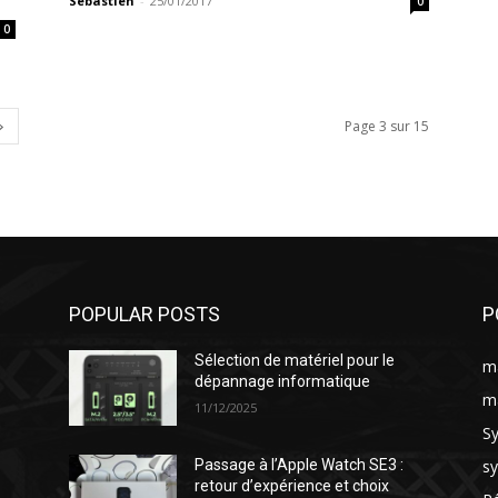
Sébastien
-
25/01/2017
0
0
Page 3 sur 15
POPULAR POSTS
P
Sélection de matériel pour le
ma
dépannage informatique
ma
11/12/2025
S
s
Passage à l’Apple Watch SE3 :
retour d’expérience et choix