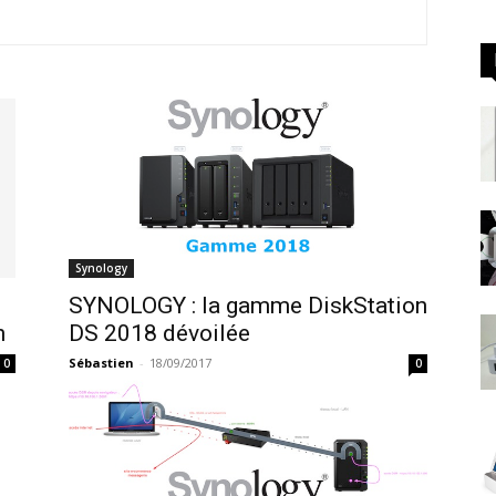
Synology
SYNOLOGY : la gamme DiskStation
n
DS 2018 dévoilée
Sébastien
-
18/09/2017
0
0