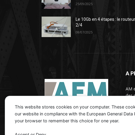
25/09/2025
Le 10Gb en 4 étapes : le routeu
2/4
08/07/2025
A 
AM e
des 
d'inf
This website stores cookies on your computer. These cook
orga
our website in compliance with the European General Data Pro
your browser to remember this choice for one year.
Contactez nous :
contact@aexm.fr
Accept or Deny