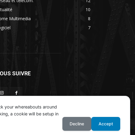
seau et télécom.
12
tualité
10
ome Multimedia
8
giciel
7
OUS SUIVRE
ack your whereabouts around
ing, a cookie will be setup in
Decline
Accept