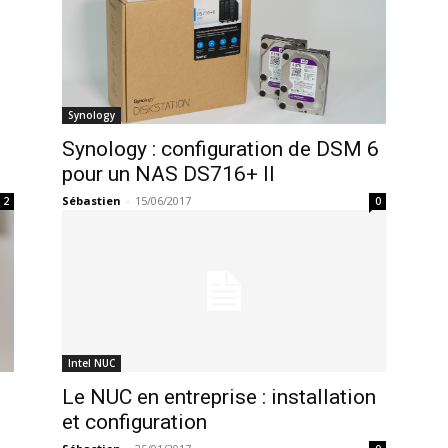
Synology
Synology : configuration de DSM 6
pour un NAS DS716+ II
Sébastien
-
15/06/2017
2
0
Intel NUC
Le NUC en entreprise : installation
et configuration