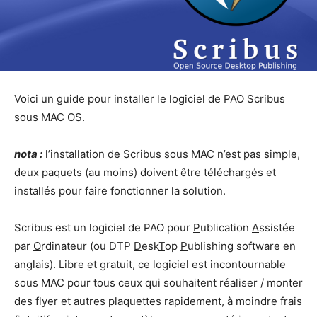
Voici un guide pour installer le logiciel de PAO Scribus
sous MAC OS.
nota :
l’installation de Scribus sous MAC n’est pas simple,
deux paquets (au moins) doivent être téléchargés et
installés pour faire fonctionner la solution.
Scribus est un logiciel de PAO pour
P
ublication
A
ssistée
par
O
rdinateur (ou DTP
D
esk
T
op
P
ublishing software en
anglais). Libre et gratuit, ce logiciel est incontournable
sous MAC pour tous ceux qui souhaitent réaliser / monter
des flyer et autres plaquettes rapidement, à moindre frais