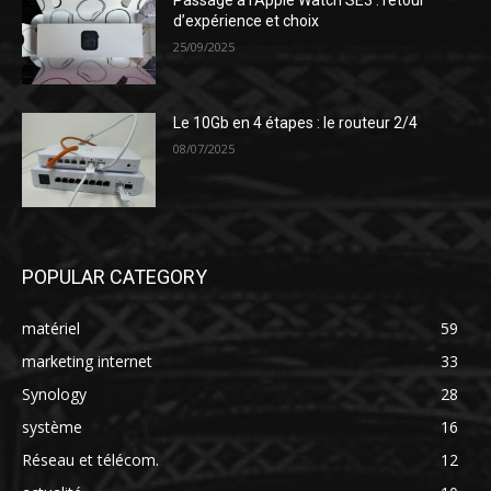
Passage à l’Apple Watch SE3 : retour
d’expérience et choix
25/09/2025
Le 10Gb en 4 étapes : le routeur 2/4
08/07/2025
POPULAR CATEGORY
matériel
59
marketing internet
33
Synology
28
système
16
Réseau et télécom.
12