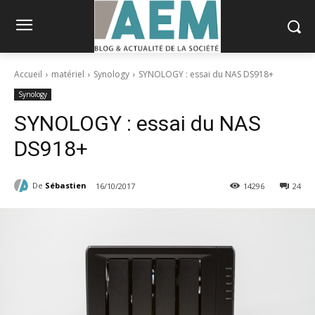
Accueil
matériel
Synology
SYNOLOGY : essai du NAS DS918+
Synology
SYNOLOGY : essai du NAS
DS918+
De
Sébastien
16/10/2017
14296
24