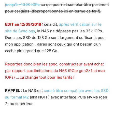
jusqu’à ~130K IOPs
ce qui pourrait sembler être pertinent
pour certains (disproportionnés ici en terme de tarif).
EDIT au 12/09/2018 :
cela dit,
après vérification sur le
site de Synology
, le NAS ne dépasse pas les 35k IOPs.
Donc ces SSD de 128 Go sont largement suffisants pour
mon application ! Rares sont ceux qui ont besoin d’un
cache plus grand que 128 Go.
Regardez donc bien les spec. constructeur avant achat
par rapport aux limitations du NAS (PCIe gen2x1 et max
IOPs) … ça change tout pour les tarifs !
RAPPEL :
Le NAS est
censé être compatible avec les SSD
au format M2
(aka NGFF) avec interface PCIe NVMe (gen
2) ou supérieur.