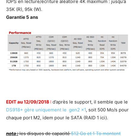
IOPS en lecture/écriture aléatoire 4K maximum : jusqu’à
35K (R), 95k (W).
Garantie 5 ans
EDIT au 12/09/2018 :
d’après le support, il semble que le
DS918+ gère uniquement le gen2 x1
, soit 500 Mo/s pour
chaque port M2, idem pour le SATA (RAID 1 ici).
nota :
les disques de capacité
512 Go et 1 To montent