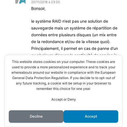
20/11/2018 à 23:20
Bonsoir,
le système RAID n’est pas une solution de
sauvegarde mais un système de répartition de
données entre plusieurs disques (un mix entre
de la redondance et/ou de la vitesse quoi).
Principalement, il permet en cas de panne d’un
ou plusieurs disques la continuité de service ie
This website stores cookies on your computer. These cookies are
que le système fonctionne malgré une panne.
used to provide a more personalized experience and to track your
whereabouts around our website in compliance with the European
C’est plutôt adapté pour une entreprise (mm si
General Data Protection Regulation. If you decide to to opt-out of
les particuliers l’utilisent en cas de besoin
any future tracking, a cookie will be setup in your browser to
également)
remember this choice for one year.
qui souhaite éviter les perte de production suite
Accept or Deny
à une panne (disque ici) et donc garantir un
fonctionnement.
Quand on regarde l’incidence d’une panne et
Decline
Accept
son cout par rapport à la mise en œuvre d’une