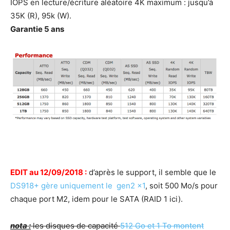
IOPS en lecture/écriture aléatoire 4K maximum : jusqu’à
35K (R), 95k (W).
Garantie 5 ans
EDIT au 12/09/2018 :
d’après le support, il semble que le
DS918+ gère uniquement le gen2 x1
, soit 500 Mo/s pour
chaque port M2, idem pour le SATA (RAID 1 ici).
nota :
les disques de capacité
512 Go et 1 To montent