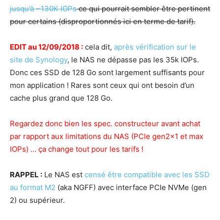
jusqu’à ~130K IOPs
ce qui pourrait sembler être pertinent
pour certains (disproportionnés ici en terme de tarif).
EDIT au 12/09/2018 :
cela dit,
après vérification sur le
site de Synology
, le NAS ne dépasse pas les 35k IOPs.
Donc ces SSD de 128 Go sont largement suffisants pour
mon application ! Rares sont ceux qui ont besoin d’un
cache plus grand que 128 Go.
Regardez donc bien les spec. constructeur avant achat
par rapport aux limitations du NAS (PCIe gen2x1 et max
IOPs) … ça change tout pour les tarifs !
RAPPEL :
Le NAS est
censé être compatible avec les SSD
au format M2
(aka NGFF) avec interface PCIe NVMe (gen
2) ou supérieur.