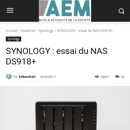
Accueil
matériel
Synology
SYNOLOGY : essai du NAS DS918+
Synology
SYNOLOGY : essai du NAS
DS918+
De
Sébastien
16/10/2017
14301
24