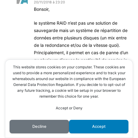
20/11/2018 à 23:20
Bonsoir,
le système RAID n’est pas une solution de
sauvegarde mais un système de répartition de
données entre plusieurs disques (un mix entre
de la redondance et/ou de la vitesse quoi).
Principalement, il permet en cas de panne d’un
ou plusieurs disques la continuité de service ie
This website stores cookies on your computer. These cookies are
que le système fonctionne malgré une panne.
used to provide a more personalized experience and to track your
whereabouts around our website in compliance with the European
C’est plutôt adapté pour une entreprise (mm si
General Data Protection Regulation. If you decide to to opt-out of
les particuliers l’utilisent en cas de besoin
any future tracking, a cookie will be setup in your browser to
également)
remember this choice for one year.
qui souhaite éviter les perte de production suite
Accept or Deny
à une panne (disque ici) et donc garantir un
fonctionnement.
Quand on regarde l’incidence d’une panne et
Decline
Accept
son cout par rapport à la mise en œuvre d’une