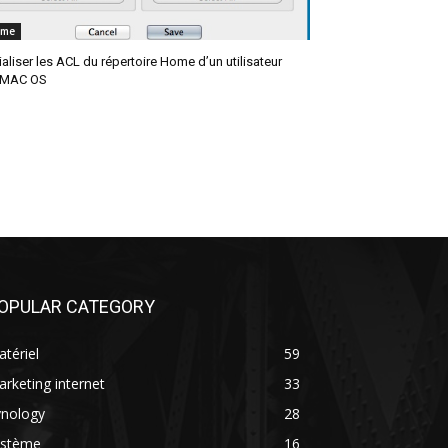
ème
tialiser les ACL du répertoire Home d’un utilisateur
 MAC OS
OPULAR CATEGORY
tériel
59
rketing internet
33
ynology
28
ystème
16