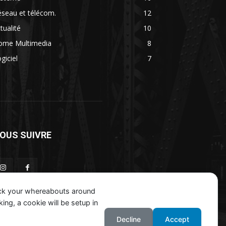
seau et télécom.
12
tualité
10
ome Multimedia
8
giciel
7
OUS SUIVRE
ack your whereabouts around
ing, a cookie will be setup in
Decline
Accept