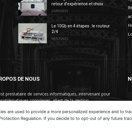
retour d’expérience et choix
Ré
25/09/2025
ac
H
r
Le 10Gb en 4 étapes : le routeur
2/4
Lo
08/07/2025
PROPOS DE NOUS
N
st prestataire de services informatiques, intervenant pour
problématiques complexes, allant de la gestion
rastructure à la rationalisation des couts et refonte des
ies are used to provide a more personalized experience and to tr
nisations.
tection Regulation. If you decide to to opt-out of any future track