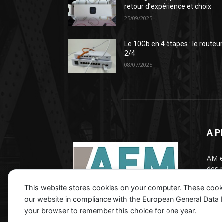
retour d’expérience et choix
25/09/2025
Le 10Gb en 4 étapes : le routeu
2/4
08/07/2025
A 
AM e
des 
d'inf
This website stores cookies on your computer. These cook
orga
our website in compliance with the European General Data Pro
your browser to remember this choice for one year.