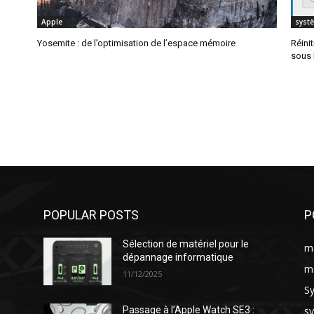
Apple
syst
Yosemite : de l’optimisation de l’espace mémoire
Réini
sous
POPULAR POSTS
P
Sélection de matériel pour le
ma
dépannage informatique
ma
11/12/2025
S
s
Passage à l’Apple Watch SE3 :