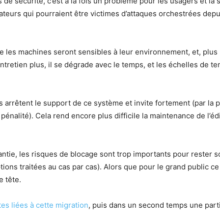
 de sécurité, c’est à la fois un problème pour les usagers et la
sateurs qui pourraient être victimes d’attaques orchestrées dep
e les machines seront sensibles à leur environnement, et, plus
 entretien plus, il se dégrade avec le temps, et les échelles de
ls arrêtent le support de ce système et invite fortement (par la p
énalité). Cela rend encore plus difficile la maintenance de l’éd
rantie, les risques de blocage sont trop importants pour rester
tions traitées au cas par cas). Alors que pour le grand public ce
e tête.
tes liées à cette migration
, puis dans un second temps une par