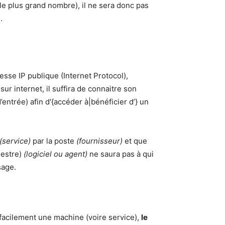
e plus grand nombre), il ne sera donc pas
.
sse IP publique (Internet Protocol),
r internet, il suffira de connaitre son
’entrée) afin d'{accéder à|bénéficier d’} un
(service)
par la poste
(fournisseur)
et que
mestre)
(logiciel ou agent)
ne saura pas à qui
sage.
s facilement une machine (voire service),
le