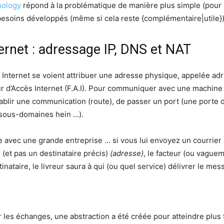
nology
répond à la problématique de manière plus simple (pour l
besoins développés (même si cela reste {complémentaire|utile})
rnet : adressage IP, DNS et NAT
nternet se voient attribuer une adresse physique, appelée adre
d’Accès Internet (F.A.I). Pour communiquer avec une machine su
établir une communication (route), de passer un port (une porte d
 sous-domaines hein …).
gie avec une grande entreprise … si vous lui envoyez un courrier
(et pas un destinataire précis)
(adresse)
, le facteur (ou vague
inataire, le livreur saura à qui (ou quel service) délivrer le mes
iter les échanges, une abstraction a été créée pour atteindre plu