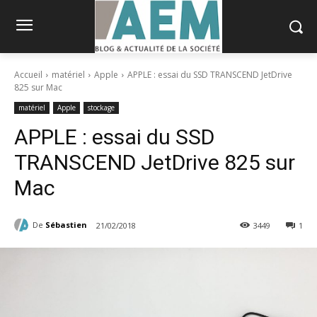
Accueil
matériel
Apple
APPLE : essai du SSD TRANSCEND JetDrive
825 sur Mac
matériel
Apple
stockage
APPLE : essai du SSD
TRANSCEND JetDrive 825 sur
Mac
De
Sébastien
21/02/2018
3449
1